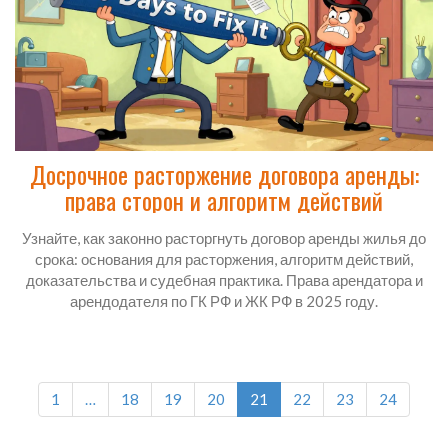
Досрочное расторжение договора аренды:
права сторон и алгоритм действий
Узнайте, как законно расторгнуть договор аренды жилья до
срока: основания для расторжения, алгоритм действий,
доказательства и судебная практика. Права арендатора и
арендодателя по ГК РФ и ЖК РФ в 2025 году.
1
…
18
19
20
21
22
23
24