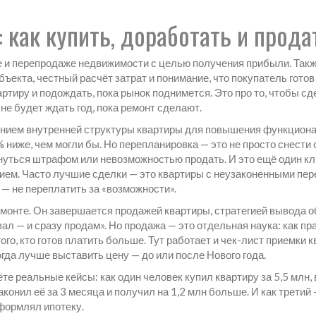
как купить, доработать и прода
е и перепродаже недвижимости с целью получения прибыли
. Так
екта, честный расчёт затрат и понимание, что покупатель готов 
артиру и подождать, пока рынок поднимется. Это про то, чтобы сд
не будет ждать год, пока ремонт сделают.
нием внутренней структуры квартиры для повышения функциона
 ниже, чем могли бы. Но перепланировка — это не просто снести 
рнуться штрафом или невозможностью продать. И это ещё один к
нием
. Часто лучшие сделки — это квартиры с неузаконенными пе
 — не переплатить за «возможности».
ремонте. Он завершается
продажей квартиры
,
стратегией вывода о
ал — и сразу продам». Но продажа — это отдельная наука: как пр
того, кто готов платить больше. Тут работает и чек-лист приемки
огда лучше выставить цену — до или после Нового года.
те реальные кейсы: как один человек купил квартиру за 5,5 млн, 
конил её за 3 месяца и получил на 1,2 млн больше. И как третий 
оформлял ипотеку.