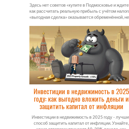
Здесь нет советов «купите в Подмосковье и ждите
как рассчитать реальную прибыль с учётом налогов
«выгодная сделка» оказывается обременённой, неу
Инвестиции в недвижимость в 2025
году: как выгодно вложить деньги и
защитить капитал от инфляции
Инвестиции в недвижимость в 2025 году - лучши
способ защитить капитал от инфляции. Узнайте,
какие стратегии приносят 10-30% дохода, как