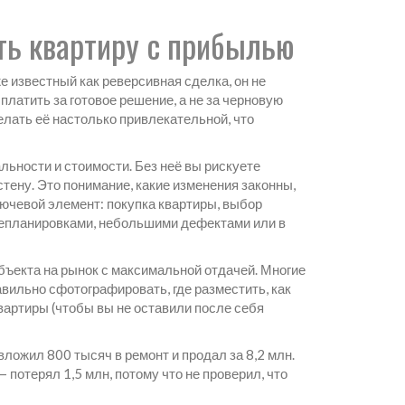
ть квартиру с прибылью
же известный как
реверсивная сделка
, он не
платить за готовое решение, а не за черновую
елать её настолько привлекательной, что
льности и стоимости
. Без неё вы рискуете
стену. Это понимание, какие изменения законны,
лючевой элемент:
покупка квартиры
,
выбор
репланировками, небольшими дефектами или в
бъекта на рынок с максимальной отдачей
. Многие
авильно сфотографировать, где разместить, как
 квартиры (чтобы вы не оставили после себя
вложил 800 тысяч в ремонт и продал за 8,2 млн.
— потерял 1,5 млн, потому что не проверил, что