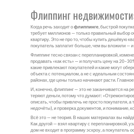
Флиппинг недвижимости: 
Когда речь заходит о
флиппинге
,
быстрой покупк
требует миллионов — только правильный выбор объ
квартиру.
Это не про то, чтобы купить дешёвую кв
покупатель заплатит больше, чем вы вложили — и 
Флиппинг тесно связан с
перепланировкой
,
измене
продавать «как есть» — и получать цену на 20–30%
какие привлекают покупателей и какие могут обе
объекта с потенциалом, а не с идеальным состоя
районах, где цены только начинают расти. Главное
И, конечно, флиппинг — это не заканчивается на 
теряют деньги, потому что думают: «Отремонтиров
описать, чтобы привлечь не просто покупателя, а 
недочёты), и проверка документов, и понимание, к
Всё это — не теория. В наших материалах вы найдё
Как другой — взял квартиру с перепланировкой, уза
дом не входит в программу эскроу, а покупатель 