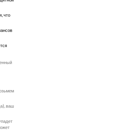
, что
шансов
ется
денный
Возьмем
а), ваш
упадет
может