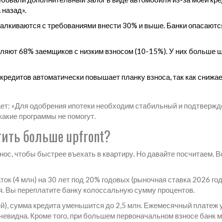
 назад».
талкиваются с требованиями внести 30% и выше. Банки опасаются
вляют 68% заемщиков с низким взносом (10-15%). У них больше 
 кредитов автоматически повышает планку взноса, так как снижа
ет: «Для одобрения ипотеки необходим стабильный и подтверж
какие программы не помогут.
тить больше upfront?
ос, чтобы быстрее въехать в квартиру. Но давайте посчитаем. 
ток (4 млн) на 30 лет под 20% годовых (рыночная ставка 2026 год
я. Вы переплатите банку колоссальную сумму процентов.
ей), сумма кредита уменьшится до 2,5 млн. Ежемесячный платеж 
очевидна. Кроме того, при большем первоначальном взносе банк 