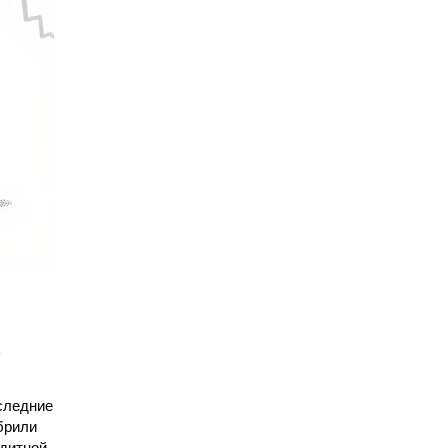
оследние
брили
едитной