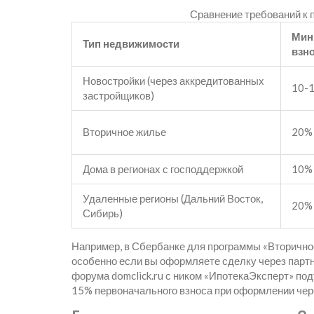
Сравнение требований к 
Мин
Тип недвижимости
взн
Новостройки (через аккредитованных
10-
застройщиков)
Вторичное жилье
20%
Дома в регионах с господдержкой
10%
Удаленные регионы (Дальний Восток,
20%
Сибирь)
Например, в
Сбербанке
для программы «Вторичное
особенно если вы оформляете сделку через партн
форума domclick.ru с ником «ИпотекаЭксперт» по
15% первоначального взноса при оформлении чере