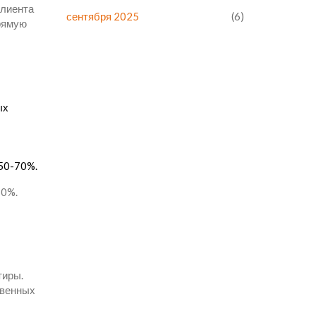
клиента
сентября 2025
(6)
прямую
ых
 50-70%.
30%.
тиры.
твенных