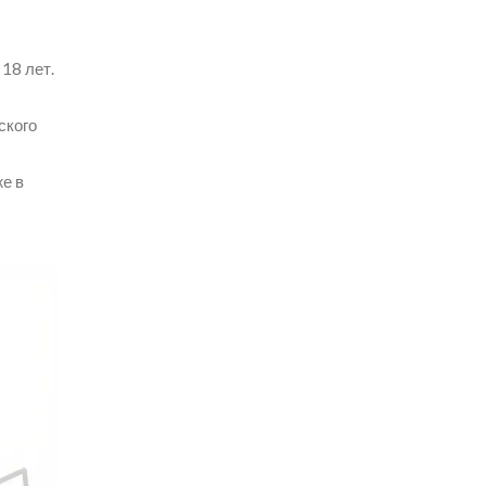
18 лет.
ского
е в