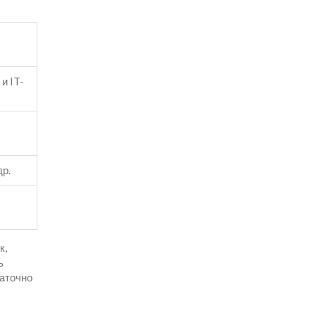
и IT-
др.
к,
ь
таточно