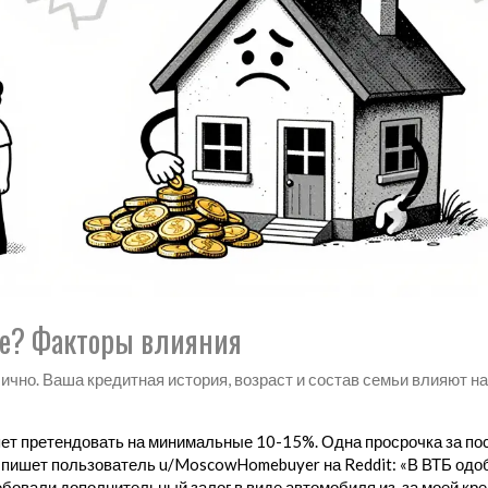
ше? Факторы влияния
 лично. Ваша кредитная история, возраст и состав семьи влияют на
яет претендовать на минимальные 10-15%. Одна просрочка за п
к пишет пользователь u/MoscowHomebuyer на Reddit: «В ВТБ одо
ребовали дополнительный залог в виде автомобиля из-за моей кр