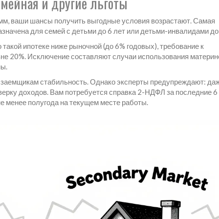
мейная и другие льготы
амм, ваши шансы получить выгодные условия возрастают. Самая
азначена для семей с детьми до 6 лет или детьми-инвалидами до 
 такой ипотеке ниже рыночной (до 6% годовых), требование к
вне 20%. Исключение составляют случаи использования материн
мы.
т заемщикам стабильность. Однако эксперты предупреждают: даж
верку доходов. Вам потребуется справка 2-НДФЛ за последние 6
е менее полугода на текущем месте работы.