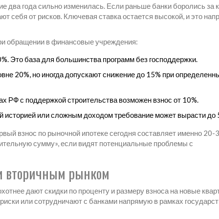
е два года сильно изменилась. Если раньше банки боролись за 
ают себя от рисков. Ключевая ставка остается высокой, и это на
при обращении в финансовые учреждения:
%. Это база для большинства программ без господдержки.
овне 20%, но иногда допускают снижение до 15% при определенн
тах РФ с поддержкой строительства возможен взнос от 10%.
ой историей или сложным доходом требование может вырасти до
ервый взнос по рыночной ипотеке сегодня составляет именно 20-
чительную сумму», если видят потенциальные проблемы с
 и вторичным рынком
хотнее дают скидки по проценту и размеру взноса на новые квар
 риски или сотрудничают с банками напрямую в рамках государс