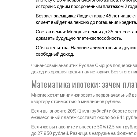
истории с одним просроченным платежом 2 года
Возраст заемщика
: Люди старше 45 лет чаще с
клиент выйдет на пенсию до погашения кредита.
Состав семьи
: Молодые семьи до 35 лет соста
доказать будущую платежеспособность.
Обязательства
: Наличие алиментов или других
свободный доход.
Финансовый аналитик Руслан Сырцов подчеркива
доход и хорошая кредитная история». Без этого ни
Математика ипотеки: зачем пла
Многие хотят минимизировать первоначальный взн
квартиру стоимостью 5 миллионов рублей.
Если вы вносите 20% (1 млн рублей) и берете оста
ежемесячный платеж составит около 66 841 рубл
Если же вы накопите и внесете 50% (2,5 млн рубл
до 27 850 рублей. Разница в нагрузке на бюджет 