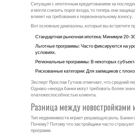
Ситуация с ипотечным кредитованием за последни
и могли снизить порог входа, то теперь они защищ
влияет на требования к первоначальному взносу.
Вот основные диапазоны, которые вы встретите 
Стандартная рыночная ипотека
: Минимум 20-30
Льготные программы
: Часто фиксируются на ур
условиях.
Региональные программы
: В некоторых субъек
Рискованные категории
: Для заемщиков с плох
Эксперт Ярослав Гутнов отмечает, что средний п
Однако «иногда банки могут требовать более зна
платежеспособностью клиента.
Разница между новостройками
Тип недвижимости играет решающую роль. Банки о
Почему? Потому что застройщики часто страхуют
программ.