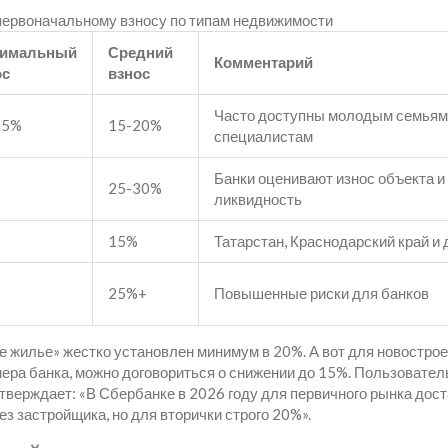
первоначальному взносу по типам недвижимости
имальный
Средний
Комментарий
ос
взнос
Часто доступны молодым семьям 
15%
15-20%
специалистам
Банки оценивают износ объекта и
25-30%
ликвидность
15%
Татарстан, Краснодарский край и 
25%+
Повышенные риски для банков
 жилье» жестко установлен минимум в 20%. А вот для новострое
ера банка, можно договориться о снижении до 15%. Пользовател
дтверждает: «В Сбербанке в 2026 году для первичного рынка дос
з застройщика, но для вторички строго 20%».