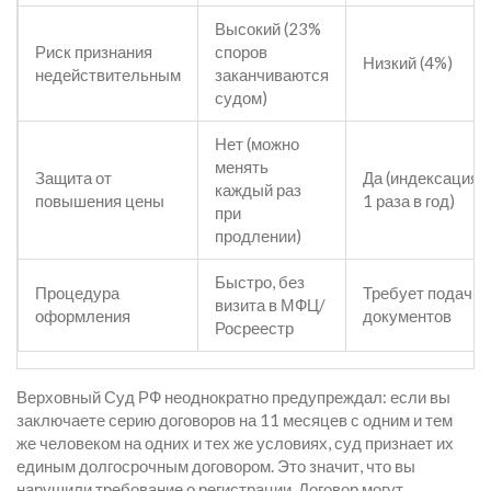
Высокий (23%
Риск признания
споров
Низкий (4%)
недействительным
заканчиваются
судом)
Нет (можно
менять
Защита от
Да (индексация 
каждый раз
повышения цены
1 раза в год)
при
продлении)
Быстро, без
Процедура
Требует подачи
визита в МФЦ/
оформления
документов
Росреестр
Верховный Суд РФ неоднократно предупреждал: если вы
заключаете серию договоров на 11 месяцев с одним и тем
же человеком на одних и тех же условиях, суд признает их
единым долгосрочным договором. Это значит, что вы
нарушили требование о регистрации. Договор могут