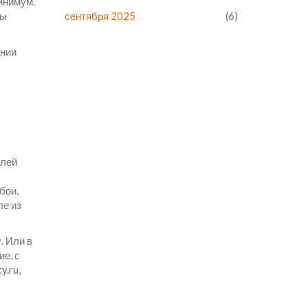
минимум.
вы
сентября 2025
(6)
ании
елей
бои,
ле из
. Или в
ие, с
y.ru,