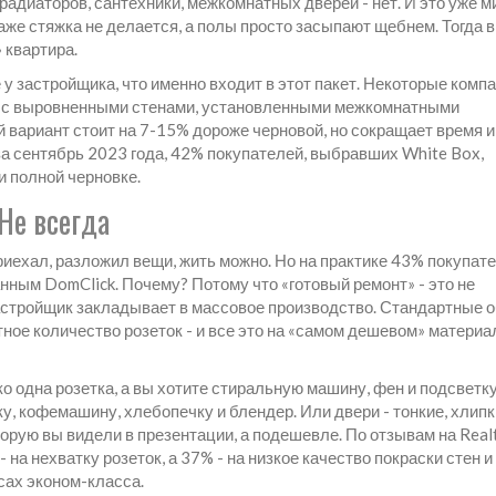
радиаторов, сантехники, межкомнатных дверей - нет. И это уже 
аже стяжка не делается, а полы просто засыпают щебнем. Тогда 
» квартира.
 у застройщика, что именно входит в этот пакет. Некоторые комп
же с выровненными стенами, установленными межкомнатными
 вариант стоит на 7-15% дороже черновой, но сокращает время и
а сентябрь 2023 года, 42% покупателей, выбравших White Box,
ри полной черновке.
 Не всегда
риехал, разложил вещи, жить можно. Но на практике 43% покупат
нным DomClick. Почему? Потому что «готовый ремонт» - это не
астройщик закладывает в массовое производство. Стандартные о
ное количество розеток - и все это на «самом дешевом» материа
о одна розетка, а вы хотите стиральную машину, фен и подсветку
ку, кофемашину, хлебопечку и блендер. Или двери - тонкие, хлипк
торую вы видели в презентации, а подешевле. По отзывам на Realt
на нехватку розеток, а 37% - на низкое качество покраски стен и
сах эконом-класса.