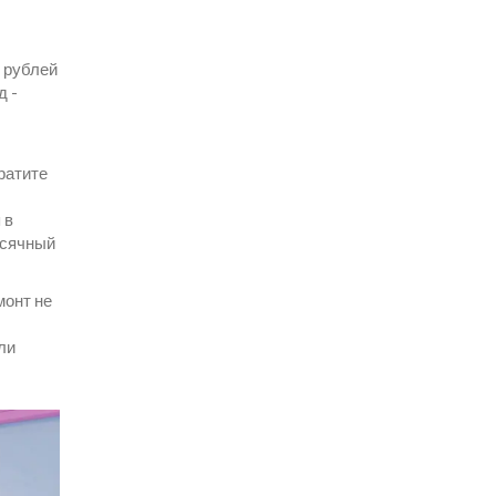
ч рублей
д -
ратите
 в
месячный
монт не
ли