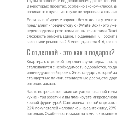
трубы отопления и водоснабжения до стояков. Но 
В некоторых проектах, особенно эконом-класса, д
начинаете с нуля - и это уже не черновая, а «голая
Если вы выбираете вариант без отделки, уточните
предлагают «предчистовую» (White Box) - это у
перегородками, розетками и выключателями. Такой
сложность ремонта вдвое. По данным ГК Профит з
закончили ремонт за 2,5 месяца, а не за 4-6, как п
С отделкой - это как в подарок?
Квартира с отделкой под ключ звучит идеально: п
сталкиваются с необходимостью доработок, по да
индивидуальный проект. Это стандарт, который з
стандартные плитки, стандартные двери, стандарт
оптового заказа.
Часто встречаются такие ситуации: в ванной тольк
кухне - три розетки, а вы планируете микроволнов
кривой фурнитурой. Сантехника - не той марки, ко
22% покупателей жаловались на сантехнику, 29% - 
потолков. Особенно это заметно в жилых комплек