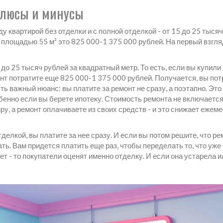
Плюсы и минусы
у квартирой без отделки и с полной отделкой - от 15 до 25 тыся
 площадью 55 м² это 825 000-1 375 000 рублей. На первый взгля
 до 25 тысяч рублей за квадратный метр. То есть, если вы купили
монт потратите еще 825 000-1 375 000 рублей. Получается, вы пот
сть важный нюанс: вы платите за ремонт не сразу, а поэтапно. Это
бенно если вы берете ипотеку. Стоимость ремонта не включается
тиру, а ремонт оплачиваете из своих средств - и это снижает еже
тделкой, вы платите за нее сразу. И если вы потом решите, что ре
ать. Вам придется платить еще раз, чтобы переделать то, что уже
ет - то покупатели оценят именно отделку. И если она устарела и