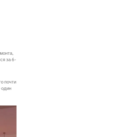
монта,
ся за 6-
то почти
е один