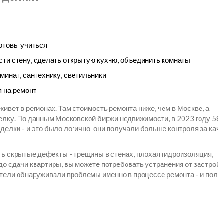
готовы учиться
ти стену, сделать открытую кухню, объединить комнаты
минат, сантехнику, светильники
я на ремонт
ивет в регионах. Там стоимость ремонта ниже, чем в Москве, а
елку. По данным Московской биржи недвижимости, в 2023 году 
делки - и это было логично: они получали больше контроля за к
ь скрытые дефекты - трещины в стенах, плохая гидроизоляция,
до сдачи квартиры, вы можете потребовать устранения от застро
тели обнаруживали проблемы именно в процессе ремонта - и по