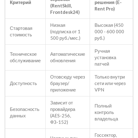
Критерий
решения (E-
(RentSkill,
Rent Pro)
Frontdesk24)
Низкая
Высокая (450
Стартовая
(подписка от 1
000 - 600 000
стоимость
500 руб./мес.)
руб.)
Ручная
Техническое
Автоматические
установка
обслуживание
обновления
патчей
Отовсюду через
Только внутри
Доступность
браузер/
сети или через
приложение
VPN
Зависит от
Полный
Безопасность
провайдера
контроль
данных
(AES-256,
владельца
ФЗ-152)
Госсектор,