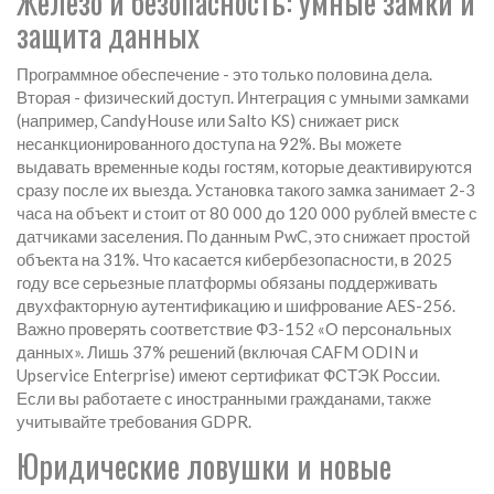
Железо и безопасность: умные замки и
защита данных
Программное обеспечение - это только половина дела.
Вторая - физический доступ. Интеграция с
умными замками
(например, CandyHouse или Salto KS) снижает риск
несанкционированного доступа на 92%. Вы можете
выдавать временные коды гостям, которые деактивируются
сразу после их выезда. Установка такого замка занимает 2-3
часа на объект и стоит от 80 000 до 120 000 рублей вместе с
датчиками заселения. По данным PwC, это снижает простой
объекта на 31%. Что касается кибербезопасности, в 2025
году все серьезные платформы обязаны поддерживать
двухфакторную аутентификацию и шифрование AES-256.
Важно проверять соответствие
ФЗ-152 «О персональных
данных»
. Лишь 37% решений (включая CAFM ODIN и
Upservice Enterprise) имеют сертификат ФСТЭК России.
Если вы работаете с иностранными гражданами, также
учитывайте требования GDPR.
Юридические ловушки и новые