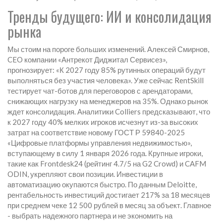
Тренды будущего: ИИ и консолидация
рынка
Мы стоим на пороге больших изменений. Алексей Смирнов,
CEO компании «Антрекот Диджитал Сервисез»,
прогнозирует: «К 2027 году 85% рутинных операций будут
выполняться без участия человека». Уже сейчас RentSkill
тестирует чат-ботов для переговоров с арендаторами,
снижающих нагрузку на менеджеров на 35%. Однако рынок
ждет консолидация. Аналитики Colliers предсказывают, что
к 2027 году 40% мелких игроков исчезнут из-за высоких
затрат на соответствие новому ГОСТ Р 59840-2025
«Цифровые платформы управления недвижимостью»,
вступающему в силу 1 января 2026 года. Крупные игроки,
такие как Frontdesk24 (рейтинг 4.7/5 на G2 Crowd) и CAFM
ODIN, укрепляют свои позиции. Инвестиции в
автоматизацию окупаются быстро. По данным Deloitte,
рентабельность инвестиций достигает 217% за 18 месяцев
при среднем чеке 12 500 рублей в месяц за объект. Главное
- выбрать надежного партнера и не экономить на