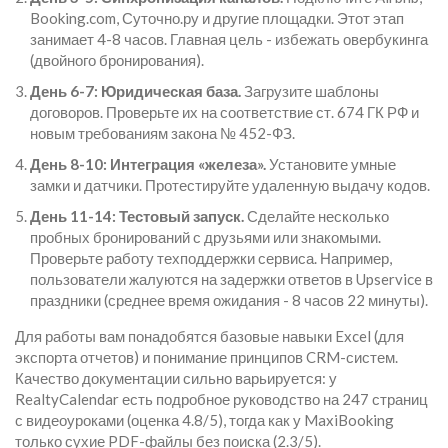
Booking.com, Суточно.ру и другие площадки. Этот этап
занимает 4-8 часов. Главная цель - избежать овербукинга
(двойного бронирования).
День 6-7: Юридическая база.
Загрузите шаблоны
договоров. Проверьте их на соответствие ст. 674 ГК РФ и
новым требованиям закона № 452-ФЗ.
День 8-10: Интеграция «железа».
Установите умные
замки и датчики. Протестируйте удаленную выдачу кодов.
День 11-14: Тестовый запуск.
Сделайте несколько
пробных бронирований с друзьями или знакомыми.
Проверьте работу техподдержки сервиса. Например,
пользователи жалуются на задержки ответов в Upservice в
праздники (среднее время ожидания - 8 часов 22 минуты).
Для работы вам понадобятся базовые навыки Excel (для
экспорта отчетов) и понимание принципов CRM-систем.
Качество документации сильно варьируется: у
RealtyCalendar есть подробное руководство на 247 страниц
с видеоуроками (оценка 4.8/5), тогда как у MaxiBooking
только сухие PDF-файлы без поиска (2.3/5).