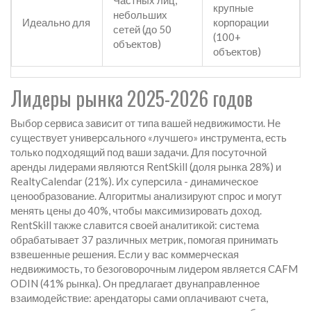
Частных лиц,
крупные
небольших
Идеально для
корпорации
сетей (до 50
(100+
объектов)
объектов)
Лидеры рынка 2025-2026 годов
Выбор сервиса зависит от типа вашей недвижимости. Не
существует универсального «лучшего» инструмента, есть
только подходящий под ваши задачи. Для
посуточной
аренды
лидерами являются
RentSkill
(доля рынка 28%) и
RealtyCalendar
(21%). Их суперсила - динамическое
ценообразование. Алгоритмы анализируют спрос и могут
менять цены до 40%, чтобы максимизировать доход.
RentSkill также славится своей аналитикой: система
обрабатывает 37 различных метрик, помогая принимать
взвешенные решения. Если у вас
коммерческая
недвижимость
, то безоговорочным лидером является
CAFM
ODIN
(41% рынка). Он предлагает двунаправленное
взаимодействие: арендаторы сами оплачивают счета,