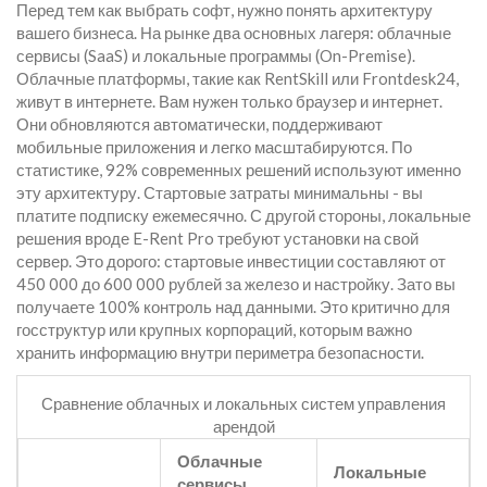
Перед тем как выбрать софт, нужно понять архитектуру
вашего бизнеса. На рынке два основных лагеря: облачные
сервисы (SaaS) и локальные программы (On-Premise).
Облачные платформы
, такие как
RentSkill
или
Frontdesk24
,
живут в интернете. Вам нужен только браузер и интернет.
Они обновляются автоматически, поддерживают
мобильные приложения и легко масштабируются. По
статистике, 92% современных решений используют именно
эту архитектуру. Стартовые затраты минимальны - вы
платите подписку ежемесячно. С другой стороны,
локальные
решения
вроде
E-Rent Pro
требуют установки на свой
сервер. Это дорого: стартовые инвестиции составляют от
450 000 до 600 000 рублей за железо и настройку. Зато вы
получаете 100% контроль над данными. Это критично для
госструктур или крупных корпораций, которым важно
хранить информацию внутри периметра безопасности.
Сравнение облачных и локальных систем управления
арендой
Облачные
Локальные
сервисы