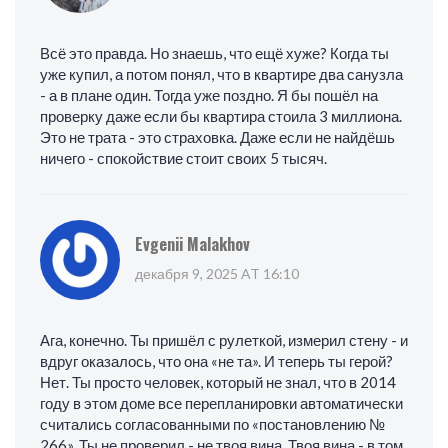
Всё это правда. Но знаешь, что ещё хуже? Когда ты
уже купил, а потом понял, что в квартире два санузла
- а в плане один. Тогда уже поздно. Я бы пошёл на
проверку даже если бы квартира стоила 3 миллиона.
Это не трата - это страховка. Даже если не найдёшь
ничего - спокойствие стоит своих 5 тысяч.
Evgenii Malakhov
декабря 9, 2025 AT 16:10
Ага, конечно. Ты пришёл с рулеткой, измерил стену - и
вдруг оказалось, что она «не та». И теперь ты герой?
Нет. Ты просто человек, который не знал, что в 2014
году в этом доме все перепланировки автоматически
считались согласованными по «постановлению №
266». Ты не проверил - не твоя вина. Твоя вина - в том,