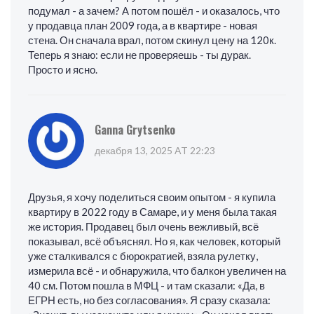
подумал - а зачем? А потом пошёл - и оказалось, что
у продавца план 2009 года, а в квартире - новая
стена. Он сначала врал, потом скинул цену на 120к.
Теперь я знаю: если не проверяешь - ты дурак.
Просто и ясно.
Ganna Grytsenko
декабря 13, 2025 AT 22:23
Друзья, я хочу поделиться своим опытом - я купила
квартиру в 2022 году в Самаре, и у меня была такая
же история. Продавец был очень вежливый, всё
показывал, всё объяснял. Но я, как человек, который
уже сталкивался с бюрократией, взяла рулетку,
измерила всё - и обнаружила, что балкон увеличен на
40 см. Потом пошла в МФЦ - и там сказали: «Да, в
ЕГРН есть, но без согласования». Я сразу сказала: