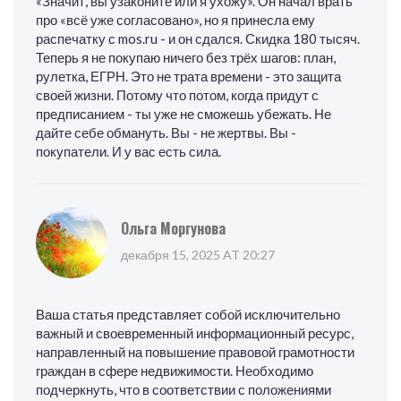
«Значит, вы узаконите или я ухожу». Он начал врать
про «всё уже согласовано», но я принесла ему
распечатку с mos.ru - и он сдался. Скидка 180 тысяч.
Теперь я не покупаю ничего без трёх шагов: план,
рулетка, ЕГРН. Это не трата времени - это защита
своей жизни. Потому что потом, когда придут с
предписанием - ты уже не сможешь убежать. Не
дайте себе обмануть. Вы - не жертвы. Вы -
покупатели. И у вас есть сила.
Ольга Моргунова
декабря 15, 2025 AT 20:27
Ваша статья представляет собой исключительно
важный и своевременный информационный ресурс,
направленный на повышение правовой грамотности
граждан в сфере недвижимости. Необходимо
подчеркнуть, что в соответствии с положениями