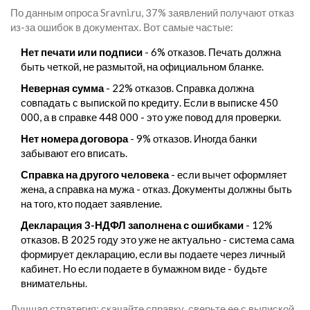
По данным опроса Sravni.ru, 37% заявлений получают отказ
из-за ошибок в документах. Вот самые частые:
Нет печати или подписи
- 6% отказов. Печать должна
быть четкой, не размытой, на официальном бланке.
Неверная сумма
- 22% отказов. Справка должна
совпадать с выпиской по кредиту. Если в выписке 450
000, а в справке 448 000 - это уже повод для проверки.
Нет номера договора
- 9% отказов. Иногда банки
забывают его вписать.
Справка на другого человека
- если вычет оформляет
жена, а справка на мужа - отказ. Документы должны быть
на того, кто подает заявление.
Декларация 3-НДФЛ заполнена с ошибками
- 12%
отказов. В 2025 году это уже не актуально - система сама
формирует декларацию, если вы подаете через личный
кабинет. Но если подаете в бумажном виде - будьте
внимательны.
Лучшая стратегия: скачайте справку, сверьте ее с выпиской