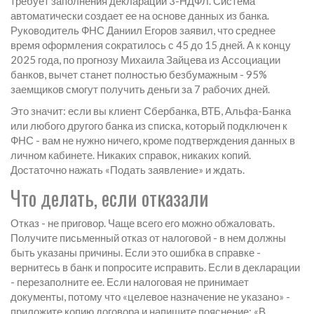
требует заполнения декларации 3-НДФЛ. Система
автоматически создает ее на основе данных из банка.
Руководитель ФНС Даниил Егоров заявил, что среднее
время оформления сократилось с 45 до 15 дней. А к концу
2025 года, по прогнозу Михаила Зайцева из Ассоциации
банков, вычет станет полностью безбумажным - 95%
заемщиков смогут получить деньги за 7 рабочих дней.
Это значит: если вы клиент Сбербанка, ВТБ, Альфа-Банка
или любого другого банка из списка, который подключен к
ФНС - вам не нужно ничего, кроме подтверждения данных в
личном кабинете. Никаких справок, никаких копий.
Достаточно нажать «Подать заявление» и ждать.
Что делать, если отказали
Отказ - не приговор. Чаще всего его можно обжаловать.
Получите письменный отказ от налоговой - в нем должны
быть указаны причины. Если это ошибка в справке -
вернитесь в банк и попросите исправить. Если в декларации
- перезаполните ее. Если налоговая не принимает
документы, потому что «целевое назначение не указано» -
приложите копию договора и напишите пояснение: «В