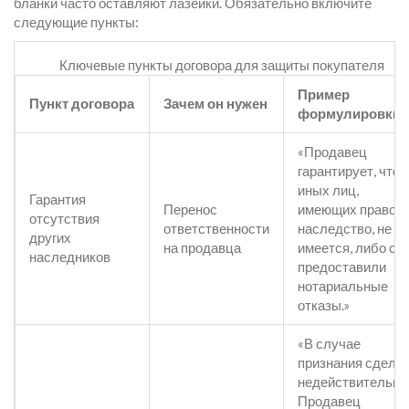
бланки часто оставляют лазейки. Обязательно включите
следующие пункты:
Ключевые пункты договора для защиты покупателя
Пример
Пункт договора
Зачем он нужен
формулировки
«Продавец
гарантирует, что
иных лиц,
Гарантия
Перенос
имеющих право н
отсутствия
ответственности
наследство, не
других
на продавца
имеется, либо он
наследников
предоставили
нотариальные
отказы.»
«В случае
признания сделк
недействительно
Продавец