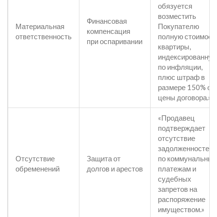
обязуется
возместить
Финансовая
Материальная
Покупателю
компенсация
ответственность
полную стоимост
при оспаривании
квартиры,
индексированну
по инфляции,
плюс штраф в
размере 150% от
цены договора.»
«Продавец
подтверждает
отсутствие
задолженностей
Отсутствие
Защита от
по коммунальны
обременений
долгов и арестов
платежам и
судебных
запретов на
распоряжение
имуществом.»