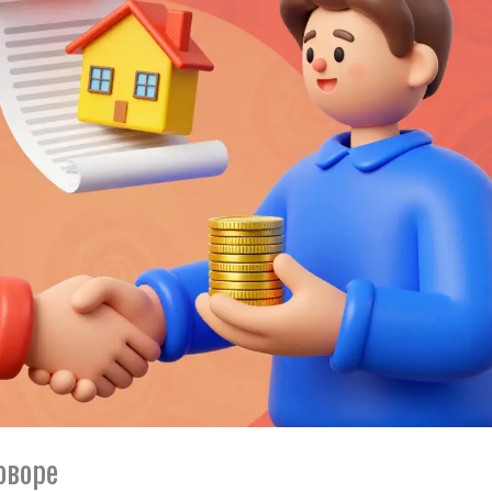
оворе