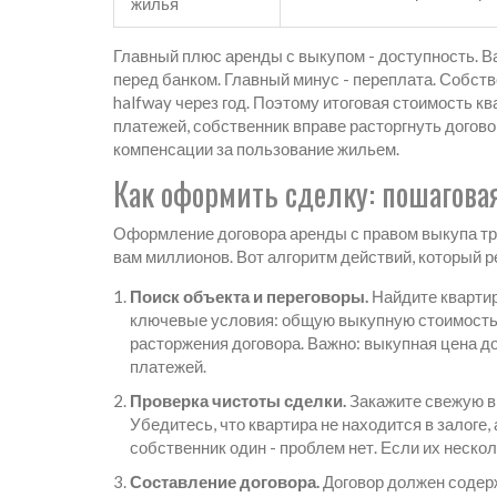
жилья
Главный плюс аренды с выкупом - доступность. В
перед банком. Главный минус - переплата. Собств
halfway через год. Поэтому итоговая стоимость к
платежей, собственник вправе расторгнуть догово
компенсации за пользование жильем.
Как оформить сделку: пошагова
Оформление договора аренды с правом выкупа тр
вам миллионов. Вот алгоритм действий, который 
Поиск объекта и переговоры.
Найдите квартир
ключевые условия: общую выкупную стоимость,
расторжения договора. Важно: выкупная цена д
платежей.
Проверка чистоты сделки.
Закажите свежую в
Убедитесь, что квартира не находится в залоге
собственник один - проблем нет. Если их нескол
Составление договора.
Договор должен содерж