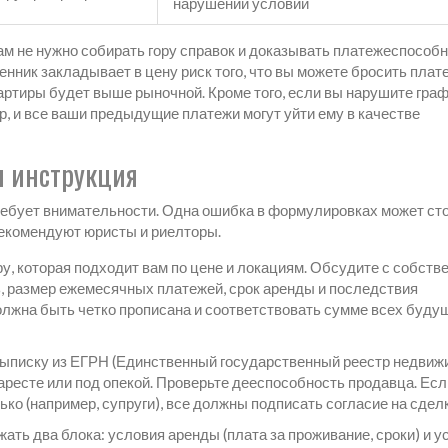
нарушении условий
ам не нужно собирать гору справок и доказывать платежеспособ
енник закладывает в цену риск того, что вы можете бросить плат
вартиры будет выше рыночной. Кроме того, если вы нарушите гра
р, и все ваши предыдущие платежи могут уйти ему в качестве
я инструкция
ебует внимательности. Одна ошибка в формулировках может ст
рекомендуют юристы и риелторы.
у, которая подходит вам по цене и локациям. Обсудите с собств
 размер ежемесячных платежей, срок аренды и последствия
олжна быть четко прописана и соответствовать сумме всех буду
ыписку из ЕГРН (Единственный государственный реестр недвижи
, аресте или под опекой. Проверьте дееспособность продавца. Есл
ько (например, супруги), все должны подписать согласие на сделк
ать два блока: условия аренды (плата за проживание, сроки) и у