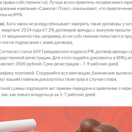
а права собственности). Лучше всего привлечь независимого юри
дования компании «Самолет Плюс» показывают, что привлечени
лки на 89%.
я).
Хотя закон не всегда обязывает заверять такие договоры у но
 I квартале 2024 года 67,3% договоров аренды с выкупом прошли
 от мошенничества, например, если собственник попытается пр
е после подписания с вами договора.
огласно статье 609 Гражданского кодекса РФ, договор аренды с
арственной регистрации. Для этого подайте документы в МФЦ и
авляет 2000 рублей. Срок регистрации - 7-9 рабочих дней.
рафику платежей. Сохраняйте все квитанции, банковские выписки
нут вашим главным доказательством прав в случае спора.
пной суммы подпишите акт приема-передачи и заявление о пере
 вас как нового владельца за 5-7 рабочих дней.