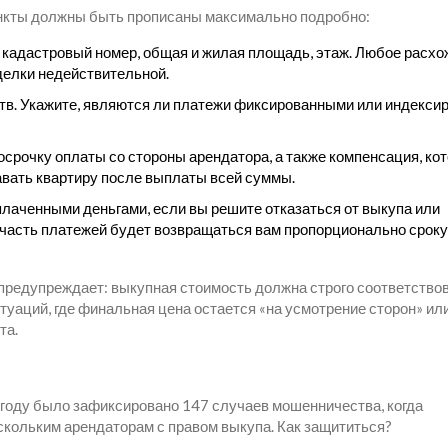
 пункты должны быть прописаны максимально подробно:
 кадастровый номер, общая и жилая площадь, этаж. Любое расх
делки недействительной.
тв. Укажите, являются ли платежи фиксированными или индекси
осрочку оплаты со стороны арендатора, а также компенсация, ко
авать квартиру после выплаты всей суммы.
плаченными деньгами, если вы решите отказаться от выкупа или
 часть платежей будет возвращаться вам пропорционально сроку
предупреждает: выкупная стоимость должна строго соответство
туаций, где финальная цена остается «на усмотрение сторон» ил
та.
3 году было зафиксировано 147 случаев мошенничества, когда
ескольким арендаторам с правом выкупа. Как защититься?