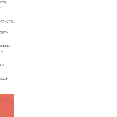
ста,
е
тариуса,
одать
роком
ли
 и
ходе