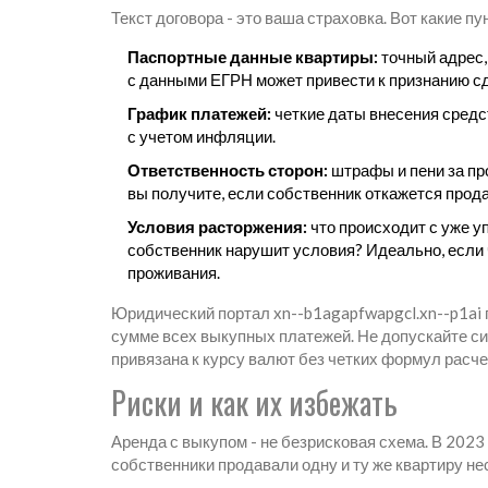
Текст договора - это ваша страховка. Вот какие
Паспортные данные квартиры:
точный адрес,
с данными ЕГРН может привести к признанию с
График платежей:
четкие даты внесения средс
с учетом инфляции.
Ответственность сторон:
штрафы и пени за пр
вы получите, если собственник откажется прод
Условия расторжения:
что происходит с уже у
собственник нарушит условия? Идеально, если
проживания.
Юридический портал xn--b1agapfwapgcl.xn--p1ai 
сумме всех выкупных платежей. Не допускайте си
привязана к курсу валют без четких формул расче
Риски и как их избежать
Аренда с выкупом - не безрисковая схема. В 202
собственники продавали одну и ту же квартиру н