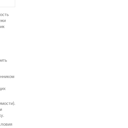
ность
ежи
фик
оить
енником
щих
мости).
и
у.
словия