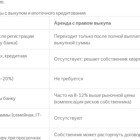
е.
ы с выкупом и ипотечного кредитования
Аренда с правом выкупа
сле регистрации
Переходит только после полной выпла
 у банка)
выкупной суммы
х, кредитная
Отсутствует: решает собственник квар
5-20%)
Не требуется
Часто на 8-12% выше рыночной цены
ы банку
(компенсация рисков собственника)
ммы (семейная, IT-
Отсутствуют
Собственник может расторгнуть догово
иру при просрочках