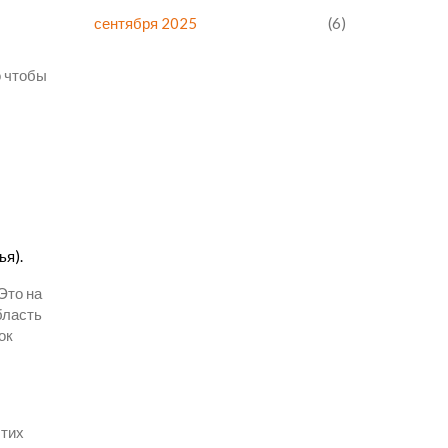
сентября 2025
(6)
о чтобы
ья).
Это на
бласть
ок
этих