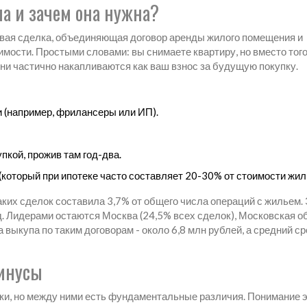
па и зачем она нужна?
овая сделка, объединяющая договор аренды жилого помещения и
имости.
Простыми словами: вы снимаете квартиру, но вместо тог
они частично накапливаются как ваш взнос за будущую покупку.
и (например, фрилансеры или ИП).
пкой, прожив там год-два.
(который при ипотеке часто составляет 20-30% от стоимости жил
аких сделок составила 3,7% от общего числа операций с жильем. 
д. Лидерами остаются Москва (24,5% всех сделок), Московская о
 выкупа по таким договорам - около 6,8 млн рублей, а средний ср
минусы
ки, но между ними есть фундаментальные различия. Понимание 