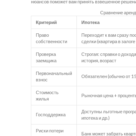
нюансов поможет вам принять взвешенное решени
Сравнение аренд
Критерий
Ипотека
Право
Переходит к вам сразу по
собственности
сделки (квартира в залоге
Проверка
Строгая: справки о дохода
заемщика
история, возраст
Первоначальный
Обязателен (обычно от 1
взнос
Стоимость
Рыночная цена + процент
жилья
Доступны льготные програ
Господдержка
ипотека и др.)
Риски потери
Банк может забрать кварт