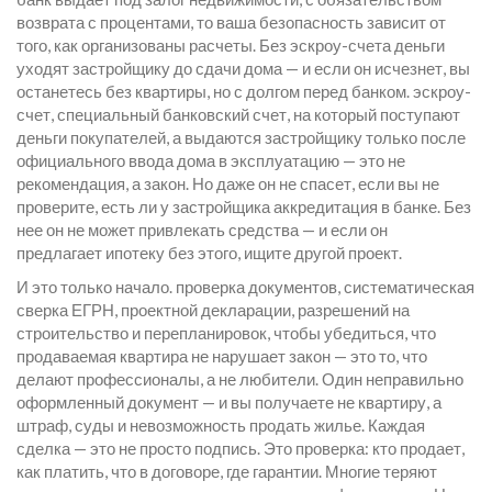
возврата с процентами
, то ваша безопасность зависит от
того, как организованы расчеты. Без эскроу-счета деньги
уходят застройщику до сдачи дома — и если он исчезнет, вы
останетесь без квартиры, но с долгом перед банком.
эскроу-
счет
,
специальный банковский счет, на который поступают
деньги покупателей, а выдаются застройщику только после
официального ввода дома в эксплуатацию
— это не
рекомендация, а закон. Но даже он не спасет, если вы не
проверите, есть ли у застройщика аккредитация в банке. Без
нее он не может привлекать средства — и если он
предлагает ипотеку без этого, ищите другой проект.
И это только начало.
проверка документов
,
систематическая
сверка ЕГРН, проектной декларации, разрешений на
строительство и перепланировок, чтобы убедиться, что
продаваемая квартира не нарушает закон
— это то, что
делают профессионалы, а не любители. Один неправильно
оформленный документ — и вы получаете не квартиру, а
штраф, суды и невозможность продать жилье. Каждая
сделка — это не просто подпись. Это проверка: кто продает,
как платить, что в договоре, где гарантии. Многие теряют