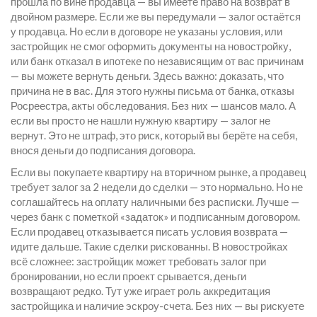
прошла по вине продавца — вы имеете право на возврат в
двойном размере. Если же вы передумали — залог остаётся
у продавца. Но если в договоре не указаны условия, или
застройщик не смог оформить документы на новостройку,
или банк отказал в ипотеке по независящим от вас причинам
— вы можете вернуть деньги. Здесь важно: доказать, что
причина не в вас. Для этого нужны письма от банка, отказы
Росреестра, акты обследования. Без них — шансов мало. А
если вы просто не нашли нужную квартиру — залог не
вернут. Это не штраф, это риск, который вы берёте на себя,
внося деньги до подписания договора.
Если вы покупаете квартиру на вторичном рынке, а продавец
требует залог за 2 недели до сделки — это нормально. Но не
соглашайтесь на оплату наличными без расписки. Лучше —
через банк с пометкой «задаток» и подписанным договором.
Если продавец отказывается писать условия возврата —
идите дальше. Такие сделки рискованны. В новостройках
всё сложнее: застройщик может требовать залог при
бронировании, но если проект срывается, деньги
возвращают редко. Тут уже играет роль аккредитация
застройщика и наличие эскроу-счета. Без них — вы рискуете