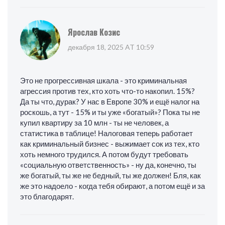
Ярослав Козис
декабря 18, 2025 AT 10:59
Это не прогрессивная шкала - это криминальная
агрессия против тех, кто хоть что-то накопил. 15%?
Да ты что, дурак? У нас в Европе 30% и ещё налог на
роскошь, а тут - 15% и ты уже «богатый»? Пока ты не
купил квартиру за 10 млн - ты не человек, а
статистика в таблице! Налоговая теперь работает
как криминальный бизнес - выжимает сок из тех, кто
хоть немного трудился. А потом будут требовать
«социальную ответственность» - ну да, конечно, ты
же богатый, ты же не бедный, ты же должен! Бля, как
же это надоело - когда тебя обирают, а потом ещё и за
это благодарят.