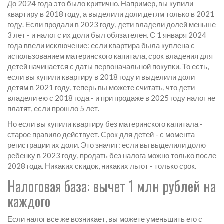
До 2024 года это было критично. Например, вы купили
квартиру в 2018 году, а выделили доли детям только в 2021
году. Если продали в 2023 году, дети владели долей меньше
3 лет - и налог с их доли был обязателен. С 1 января 2024
года ввели исключение: если квартира была куплена с
использованием материнского капитала, срок владения для
детей начинается с даты первоначальной покупки. То есть,
если вы купили квартиру в 2018 году и выделили доли
детям в 2021 году, теперь вы можете считать, что дети
владели ею с 2018 года - и при продаже в 2025 году налог не
платят, если прошло 5 лет.
Но если вы купили квартиру без материнского капитала -
старое правило действует. Срок для детей - с момента
регистрации их доли. Это значит: если вы выделили долю
ребенку в 2023 году, продать без налога можно только после
2028 года. Никаких скидок, никаких льгот - только срок.
Налоговая база: вычет 1 млн рублей на
каждого
Если налог все же возникает, вы можете уменьшить его с