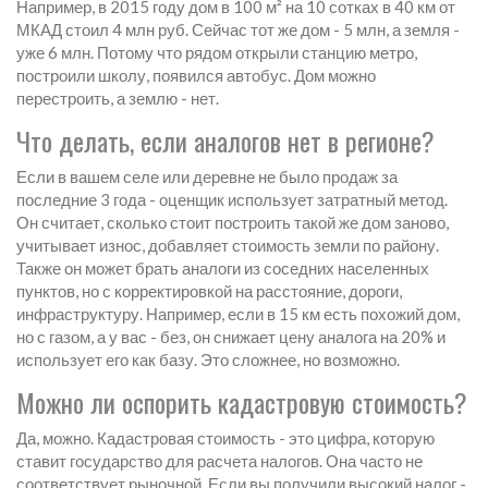
Например, в 2015 году дом в 100 м² на 10 сотках в 40 км от
МКАД стоил 4 млн руб. Сейчас тот же дом - 5 млн, а земля -
уже 6 млн. Потому что рядом открыли станцию метро,
построили школу, появился автобус. Дом можно
перестроить, а землю - нет.
Что делать, если аналогов нет в регионе?
Если в вашем селе или деревне не было продаж за
последние 3 года - оценщик использует затратный метод.
Он считает, сколько стоит построить такой же дом заново,
учитывает износ, добавляет стоимость земли по району.
Также он может брать аналоги из соседних населенных
пунктов, но с корректировкой на расстояние, дороги,
инфраструктуру. Например, если в 15 км есть похожий дом,
но с газом, а у вас - без, он снижает цену аналога на 20% и
использует его как базу. Это сложнее, но возможно.
Можно ли оспорить кадастровую стоимость?
Да, можно. Кадастровая стоимость - это цифра, которую
ставит государство для расчета налогов. Она часто не
соответствует рыночной. Если вы получили высокий налог -