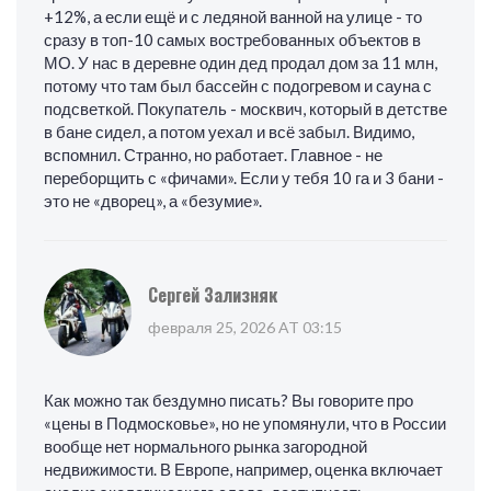
+12%, а если ещё и с ледяной ванной на улице - то
сразу в топ-10 самых востребованных объектов в
МО. У нас в деревне один дед продал дом за 11 млн,
потому что там был бассейн с подогревом и сауна с
подсветкой. Покупатель - москвич, который в детстве
в бане сидел, а потом уехал и всё забыл. Видимо,
вспомнил. Странно, но работает. Главное - не
переборщить с «фичами». Если у тебя 10 га и 3 бани -
это не «дворец», а «безумие».
Сергей Зализняк
февраля 25, 2026 AT 03:15
Как можно так бездумно писать? Вы говорите про
«цены в Подмосковье», но не упомянули, что в России
вообще нет нормального рынка загородной
недвижимости. В Европе, например, оценка включает