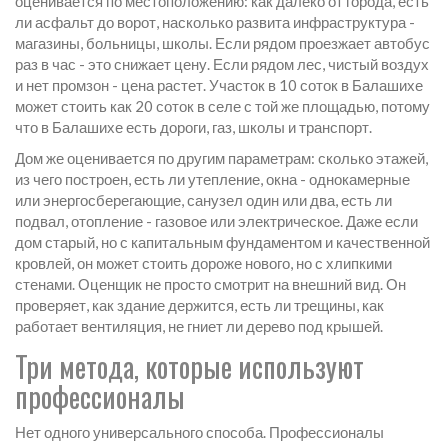
оценивается по местоположению: как далеко от города, есть
ли асфальт до ворот, насколько развита инфраструктура -
магазины, больницы, школы. Если рядом проезжает автобус
раз в час - это снижает цену. Если рядом лес, чистый воздух
и нет промзон - цена растет. Участок в 10 соток в Балашихе
может стоить как 20 соток в селе с той же площадью, потому
что в Балашихе есть дороги, газ, школы и транспорт.
Дом же оценивается по другим параметрам: сколько этажей,
из чего построен, есть ли утепление, окна - однокамерные
или энергосберегающие, санузел один или два, есть ли
подвал, отопление - газовое или электрическое. Даже если
дом старый, но с капитальным фундаментом и качественной
кровлей, он может стоить дороже нового, но с хлипкими
стенами. Оценщик не просто смотрит на внешний вид. Он
проверяет, как здание держится, есть ли трещины, как
работает вентиляция, не гниет ли дерево под крышей.
Три метода, которые используют
профессионалы
Нет одного универсального способа. Профессионалы