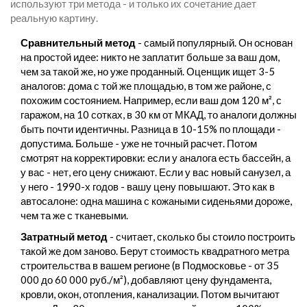
используют три метода - и только их сочетание дает
реальную картину.
Сравнительный метод
- самый популярный. Он основан
на простой идее: никто не заплатит больше за ваш дом,
чем за такой же, но уже проданный. Оценщик ищет 3-5
аналогов: дома с той же площадью, в том же районе, с
похожим состоянием. Например, если ваш дом 120 м², с
гаражом, на 10 сотках, в 30 км от МКАД, то аналоги должны
быть почти идентичны. Разница в 10-15% по площади -
допустима. Больше - уже не точный расчет. Потом
смотрят на корректировки: если у аналога есть бассейн, а
у вас - нет, его цену снижают. Если у вас новый санузел, а
у него - 1990-х годов - вашу цену повышают. Это как в
автосалоне: одна машина с кожаными сиденьями дороже,
чем та же с тканевыми.
Затратный метод
- считает, сколько бы стоило построить
такой же дом заново. Берут стоимость квадратного метра
строительства в вашем регионе (в Подмосковье - от 35
000 до 60 000 руб./м²), добавляют цену фундамента,
кровли, окон, отопления, канализации. Потом вычитают