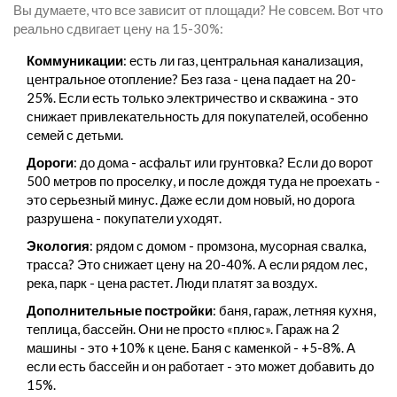
Вы думаете, что все зависит от площади? Не совсем. Вот что
реально сдвигает цену на 15-30%:
Коммуникации
: есть ли газ, центральная канализация,
центральное отопление? Без газа - цена падает на 20-
25%. Если есть только электричество и скважина - это
снижает привлекательность для покупателей, особенно
семей с детьми.
Дороги
: до дома - асфальт или грунтовка? Если до ворот
500 метров по проселку, и после дождя туда не проехать -
это серьезный минус. Даже если дом новый, но дорога
разрушена - покупатели уходят.
Экология
: рядом с домом - промзона, мусорная свалка,
трасса? Это снижает цену на 20-40%. А если рядом лес,
река, парк - цена растет. Люди платят за воздух.
Дополнительные постройки
: баня, гараж, летняя кухня,
теплица, бассейн. Они не просто «плюс». Гараж на 2
машины - это +10% к цене. Баня с каменкой - +5-8%. А
если есть бассейн и он работает - это может добавить до
15%.