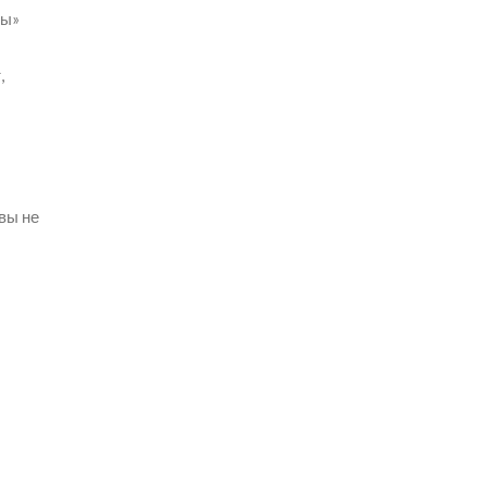
ты»
,
вы не