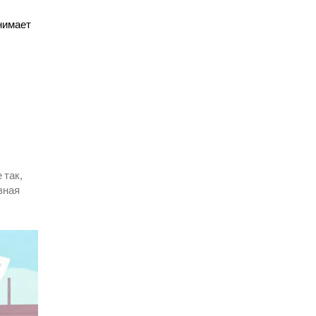
анимает
 так,
овная