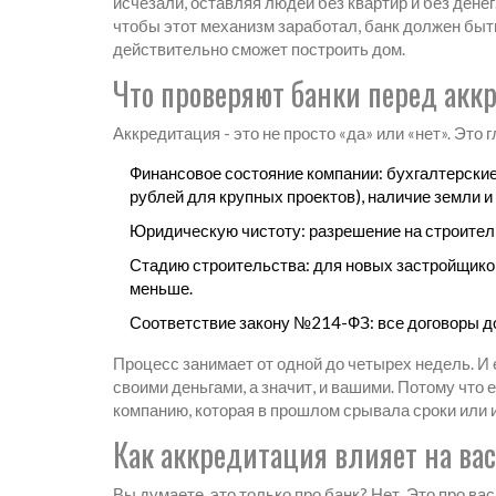
исчезали, оставляя людей без квартир и без денег.
чтобы этот механизм заработал, банк должен быть
действительно сможет построить дом.
Что проверяют банки перед акк
Аккредитация - это не просто «да» или «нет». Это 
Финансовое состояние компании: бухгалтерские
рублей для крупных проектов), наличие земли и 
Юридическую чистоту: разрешение на строитель
Стадию строительства: для новых застройщиков
меньше.
Соответствие закону №214-ФЗ: все договоры дол
Процесс занимает от одной до четырех недель. И е
своими деньгами, а значит, и вашими. Потому что 
компанию, которая в прошлом срывала сроки или
Как аккредитация влияет на вас
Вы думаете, это только про банк? Нет. Это про вас.