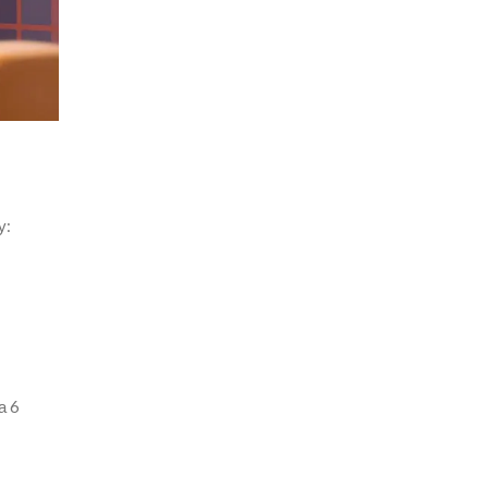
у:
а 6