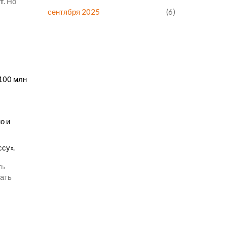
т
. Но
сентября 2025
(6)
 100 млн
о и
су».
ть
вать