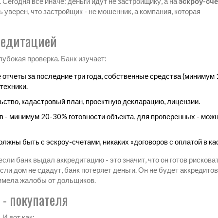
 Сегодня всё иначе: деньги идут не застройщику, а на
эскроу-сче
 уверен, что застройщик - не мошенник, а компания, которая
редитацией
глубокая проверка. Банк изучает:
 отчеты за последние три года, собственные средства (минимум
техники.
ство, кадастровый план, проектную декларацию, лицензии.
 - минимум 20-30% готовности объекта, для проверенных - можн
жны быть с эскроу-счетами, никаких «договоров с оплатой в кас
сли банк выдал аккредитацию - это значит, что он готов рискова
если дом не сдадут, банк потеряет деньги. Он не будет аккредито
 имела жалобы от дольщиков.
 - покупателя
 И вот как: